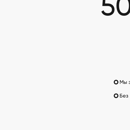
50
Мы 
Без