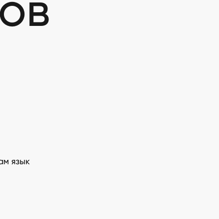
тов
ам язык